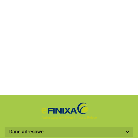
Piłka
Koszula
Koszula
Koszula
Magnes
football
Torba
Finixa
Finixa
Finixa
Finixa
Zdalnie
PRO
papierowa
PRO
PRO
PRO
PRO37
sterowany
122.00
215.59
215.50
215.59
37.29
064
Finixa
423
423
423
samochód
19.36
230.25
PRO 28
biała M
biała L
biała
Finixa
XL
Dane adresowe