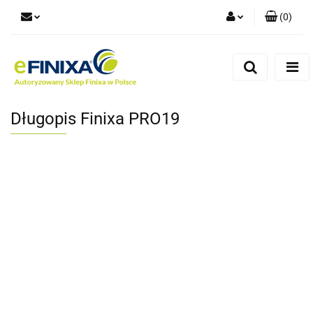
(
0
)
Zaloguj się
Zarejestruj się
Dodaj zgłoszenie
Długopis Finixa PRO19