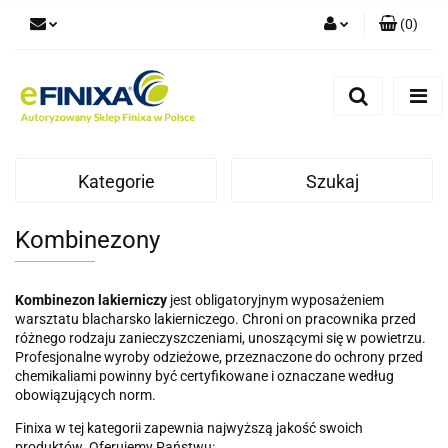
(
0
)
Zaloguj się
Zarejestruj się
Dodaj zgłoszenie
Kategorie
Szukaj
Kombinezony
Kombinezon lakierniczy
jest obligatoryjnym wyposażeniem
warsztatu blacharsko lakierniczego. Chroni on pracownika przed
różnego rodzaju zanieczyszczeniami, unoszącymi się w powietrzu.
Profesjonalne wyroby odzieżowe, przeznaczone do ochrony przed
chemikaliami powinny być certyfikowane i oznaczane według
obowiązujących norm.
Finixa w tej kategorii zapewnia najwyższą jakość swoich
produktów. Oferujemy Państwu: