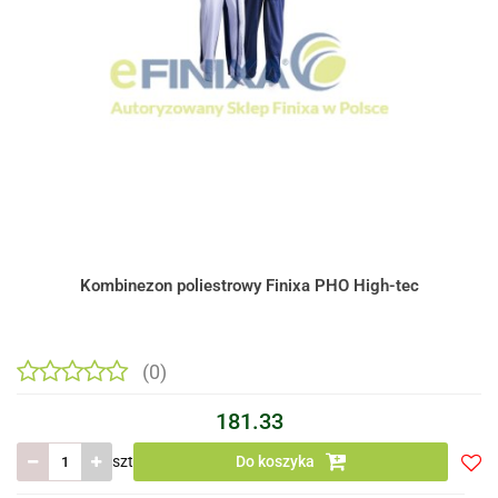
Kombinezon poliestrowy Finixa PHO High-tec
(0)
181.33
szt
Do koszyka
Do