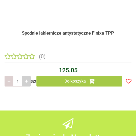
Spodnie lakiernicze antystatyczne Finixa TPP
(0)
125.05
szt
Do koszyka
Do
prze