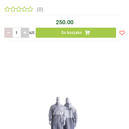
(0)
250.00
szt.
Do koszyka
Do
prze