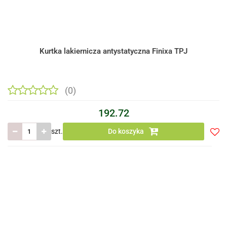
Kurtka lakiernicza antystatyczna Finixa TPJ
(0)
192.72
szt.
Do koszyka
Do
prze