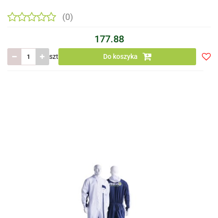
(0)
177.88
szt
Do koszyka
Do
prze