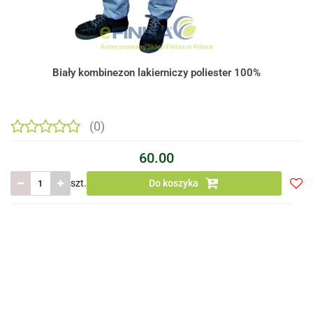
Biały kombinezon lakierniczy poliester 100%
(0)
60.00
szt.
Do koszyka
Do
prze