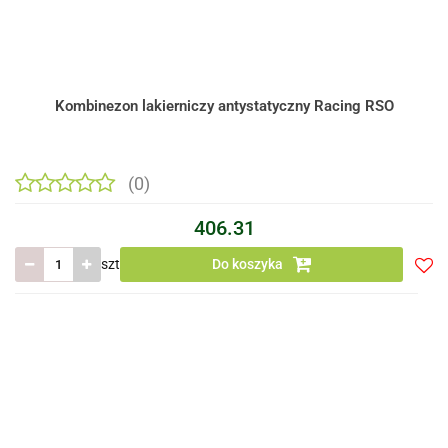
Kombinezon lakierniczy antystatyczny Racing RSO
(0)
406.31
szt
Do koszyka
Do
prze