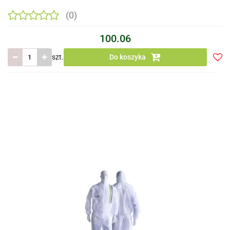
(0)
100.06
szt.
Do koszyka
Do
prze