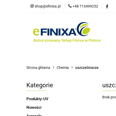
shop@efinixa.pl
+48 713499252
Kat
Kategorie
Zobacz
Nowości
Bes
Strona główna
Chemia
uszczelniacze
Kategorie
uszc
Brak pr
Produkty-UV
Nowości