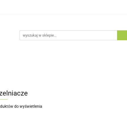
egorie
Zobacz
Nowości
Bestsellery
Blog
tsellery
Blog
zelniacze
oduktów do wyświetlenia