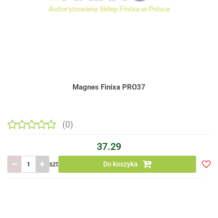
Magnes Finixa PRO37
(0)
37.29
szt
Do koszyka
Do
prze