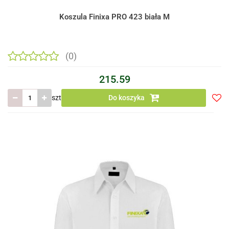
Koszula Finixa PRO 423 biała M
(0)
215.59
szt
Do koszyka
Do
prze