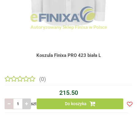
Koszula Finixa PRO 423 biała L
(0)
215.50
szt
Do koszyka
Do
prze