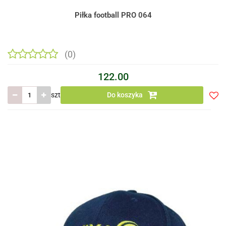
Piłka football PRO 064
(0)
122.00
szt
Do koszyka
Do
prze