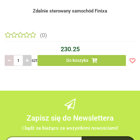
Zdalnie sterowany samochód Finixa
(0)
230.25
szt
Do koszyka
Do
prze
Zapisz się do Newslettera
I bądź na bieżąco ze wszystkimi nowościami!