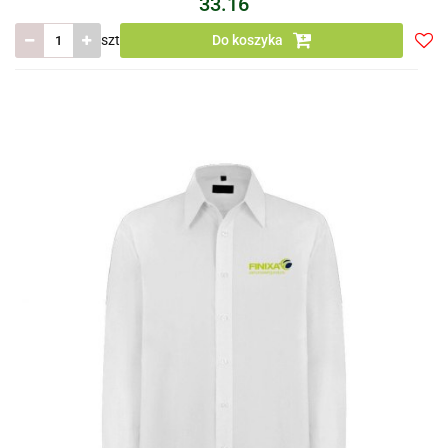
33.16
szt
Do koszyka
Do
prze