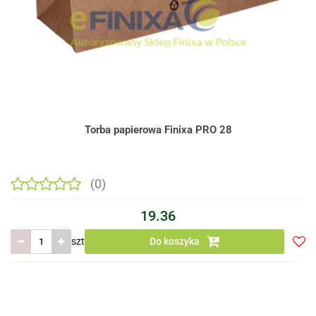
Torba papierowa Finixa PRO 28
(0)
19.36
szt
Do koszyka
Do
prze