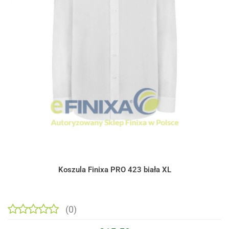
Koszula Finixa PRO 423 biała XL
(0)