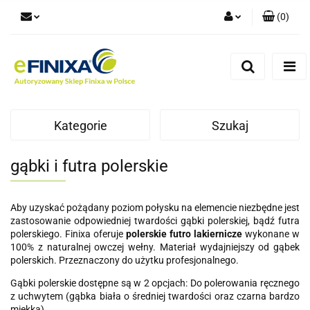
(
0
)
Zaloguj się
Zarejestruj się
Dodaj zgłoszenie
Kategorie
Szukaj
gąbki i futra polerskie
Aby uzyskać pożądany poziom połysku na elemencie niezbędne jest
zastosowanie odpowiedniej twardości gąbki polerskiej, bądź futra
polerskiego. Finixa oferuje
polerskie futro lakiernicze
wykonane w
100% z naturalnej owczej wełny. Materiał wydajniejszy od gąbek
polerskich. Przeznaczony do użytku profesjonalnego.
Gąbki polerskie dostępne są w 2 opcjach: Do polerowania ręcznego
z uchwytem (gąbka biała o średniej twardości oraz czarna bardzo
miękka).