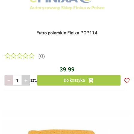
Futro polerskie Finixa POP114
(0)
39.99
szt.
Do koszyka
Do
prze