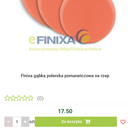
Finixa gąbka polerska pomarańczowa na rzep
(0)
17.50
szt
Do koszyka
Do