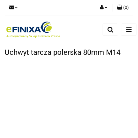
(
0
)
Zaloguj się
Zarejestruj się
Dodaj zgłoszenie
Uchwyt tarcza polerska 80mm M14