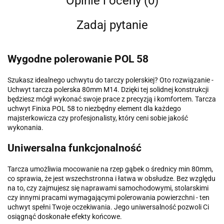
Opinie i oceny (0)
Zadaj pytanie
Wygodne polerowanie POL 58
Szukasz idealnego uchwytu do tarczy polerskiej? Oto rozwiązanie -
Uchwyt tarcza polerska 80mm M14. Dzięki tej solidnej konstrukcji
będziesz mógł wykonać swoje prace z precyzją i komfortem. Tarcza
uchwyt Finixa POL 58 to niezbędny element dla każdego
majsterkowicza czy profesjonalisty, który ceni sobie jakość
wykonania.
Uniwersalna funkcjonalność
Tarcza umożliwia mocowanie na rzep gąbek o średnicy min 80mm,
co sprawia, że jest wszechstronna i łatwa w obsłudze. Bez względu
na to, czy zajmujesz się naprawami samochodowymi, stolarskimi
czy innymi pracami wymagającymi polerowania powierzchni - ten
uchwyt spełni Twoje oczekiwania. Jego uniwersalność pozwoli Ci
osiągnąć doskonałe efekty końcowe.