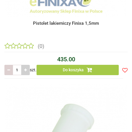
Pistolet lakierniczy Finixa 1,5mm
(0)
435.00
szt.
Do koszyka
Do
prze