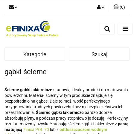
(
0
)
Zaloguj się
Zarejestruj się
Dodaj zgłoszenie
Kategorie
Szukaj
gąbki ścierne
Ścierne gąbki lakiernicze
stanowią idealny produkt do matowania
powierzchni. Materiał ścierny w tym produkcie znajduje się
bezpośrednio na gąbce. Daje to możliwość perfekcyjnego
przygotowania trudnych powierzchni bez niebezpieczeństwa ich
przeszlifowania.
Ścierne gąbki lakiernicze
bardzo dobrze
absorbują płyny, a podczas pracy stopniowo je dozują. Perfekcyjny
rezultat możemy uzyskać stosując ścierne gąbki lakiernicze z
pastą
matującą
Finixa POL 70
lub z
odtłuszczaczem wodnym