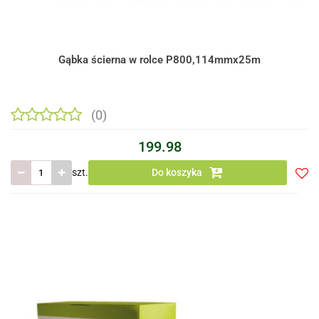
Gąbka ścierna w rolce P800,114mmx25m
(0)
199.98
szt.
Do koszyka
Do
prze