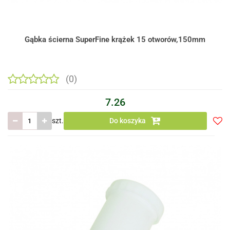
Gąbka ścierna SuperFine krążek 15 otworów,150mm
(0)
7.26
szt.
Do koszyka
Do
prze