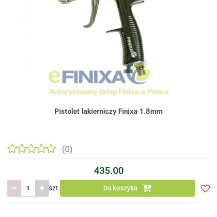
Pistolet lakierniczy Finixa 1.8mm
(0)
435.00
szt.
Do koszyka
Do
prze