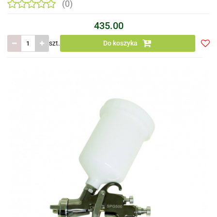
(0)
435.00
szt.
Do koszyka
Do
prze