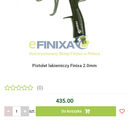
Pistolet lakierniczy Finixa 2.0mm
(0)
435.00
szt.
Do koszyka
Do
prze