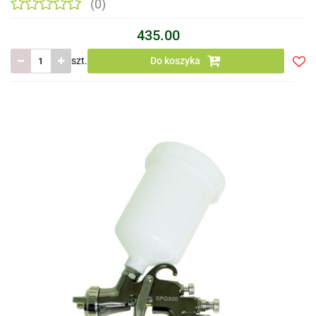
(0)
435.00
szt.
Do koszyka
Do
prze