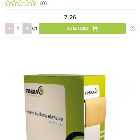
(0)
7.26
szt.
Do koszyka
Do
prze