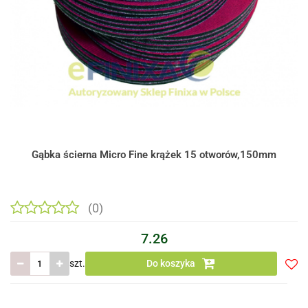
Gąbka ścierna Micro Fine krążek 15 otworów,150mm
(0)
7.26
szt.
Do koszyka
Do
prze