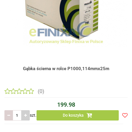
Gąbka ścierna w rolce P1000,114mmx25m
(0)
199.98
szt.
Do koszyka
Do
prze