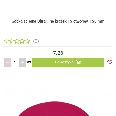
Gąbka ścierna Ultra Fine krążek 15 otworów, 150 mm
(0)
7.26
szt.
Do koszyka
Do
prze