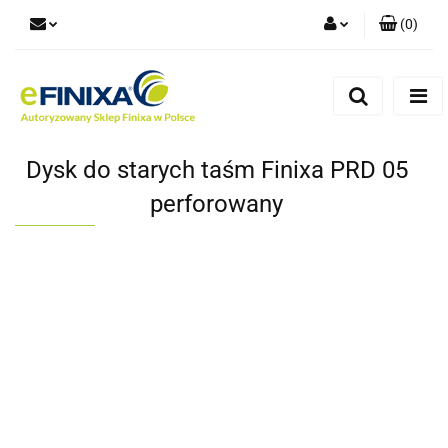
(
0
)
Zaloguj się
Zarejestruj się
Dodaj zgłoszenie
Dysk do starych taśm Finixa PRD 05
perforowany