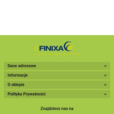
321.19
70x198mm+4
SAB 30
nakładki
Dane adresowe
Informacje
O sklepie
Polityka Prywatności
Znajdziesz nas na