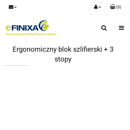
(
0
)
Zaloguj się
Zarejestruj się
Dodaj zgłoszenie
Ergonomiczny blok szlifierski + 3
stopy