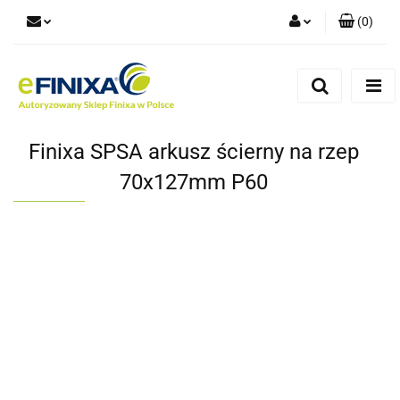
(
0
)
Zaloguj się
Zarejestruj się
Dodaj zgłoszenie
Finixa SPSA arkusz ścierny na rzep
70x127mm P60