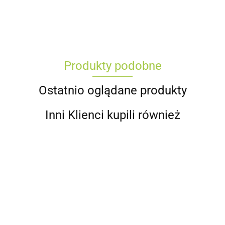
Produkty podobne
Ostatnio oglądane produkty
Inni Klienci kupili również
Finixa
Finixa
Finixa
Finixa
Finixa
Ta
SPSA
SPSC
SPSB
SPSC
SPSB
na