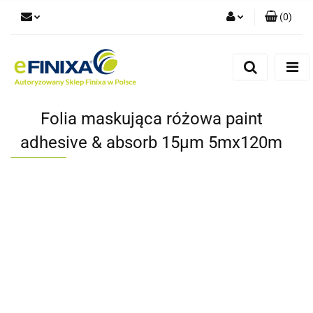
(
0
)
Zaloguj się
Zarejestruj się
Dodaj zgłoszenie
Folia maskująca różowa paint
adhesive & absorb 15µm 5mx120m