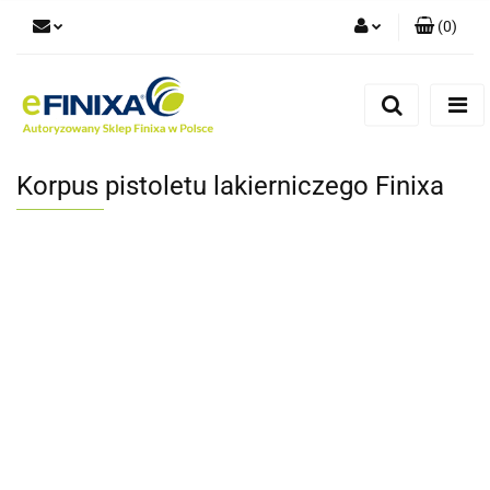
(
0
)
Zaloguj się
Zarejestruj się
Dodaj zgłoszenie
Korpus pistoletu lakierniczego Finixa