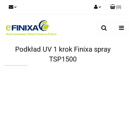
(
0
)
Zaloguj się
Zarejestruj się
Dodaj zgłoszenie
Podkład UV 1 krok Finixa spray
TSP1500