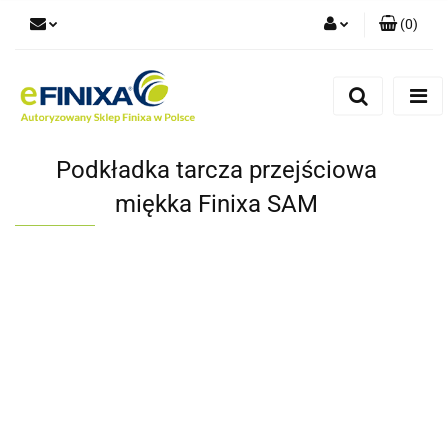
(
0
)
Zaloguj się
Zarejestruj się
Dodaj zgłoszenie
Podkładka tarcza przejściowa
miękka Finixa SAM