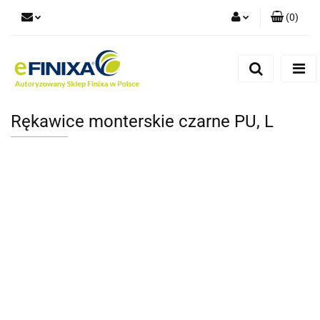
(
0
)
Zaloguj się
Zarejestruj się
Dodaj zgłoszenie
Rękawice monterskie czarne PU, L