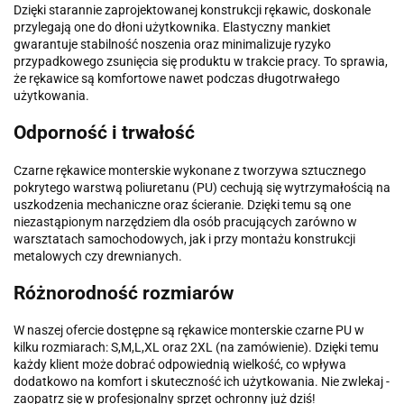
Dzięki starannie zaprojektowanej konstrukcji rękawic, doskonale
przylegają one do dłoni użytkownika. Elastyczny mankiet
gwarantuje stabilność noszenia oraz minimalizuje ryzyko
przypadkowego zsunięcia się produktu w trakcie pracy. To sprawia,
że rękawice są komfortowe nawet podczas długotrwałego
użytkowania.
Odporność i trwałość
Czarne rękawice monterskie wykonane z tworzywa sztucznego
pokrytego warstwą poliuretanu (PU) cechują się wytrzymałością na
uszkodzenia mechaniczne oraz ścieranie. Dzięki temu są one
niezastąpionym narzędziem dla osób pracujących zarówno w
warsztatach samochodowych, jak i przy montażu konstrukcji
metalowych czy drewnianych.
Różnorodność rozmiarów
W naszej ofercie dostępne są rękawice monterskie czarne PU w
kilku rozmiarach: S,M,L,XL oraz 2XL (na zamówienie). Dzięki temu
każdy klient może dobrać odpowiednią wielkość, co wpływa
dodatkowo na komfort i skuteczność ich użytkowania. Nie zwlekaj -
zaopatrz się w profesjonalny sprzęt ochronny już dziś!