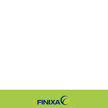
Sitko do
pistoletu
Sitko lakiernicze
Sitko lakiernicze
275µm/10
6.68
Finixa NVZ 125µm
Finixa NVZ 280µm
0.58
0.49