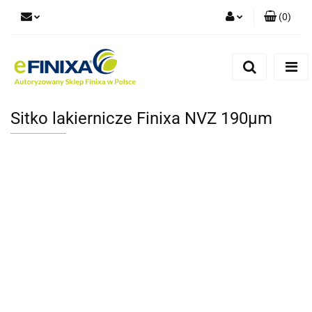
(
0
)
Zaloguj się
Zarejestruj się
Dodaj zgłoszenie
Sitko lakiernicze Finixa NVZ 190µm