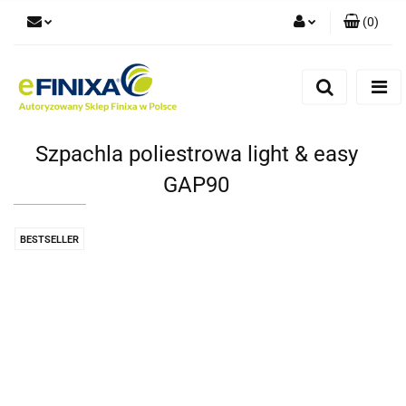
(
0
)
Zaloguj się
Zarejestruj się
Dodaj zgłoszenie
Szpachla poliestrowa light & easy
GAP90
BESTSELLER