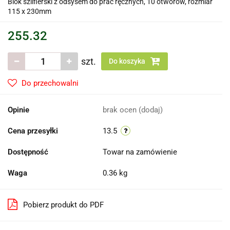
Blok szlifierski z odsysem do prac ręcznych, 10 otworów, rozmiar
115 x 230mm
255.32
szt.
Do koszyka
Do przechowalni
Opinie
brak ocen
(dodaj)
Cena przesyłki
13.5
Dostępność
Towar na zamówienie
Waga
0.36 kg
Pobierz produkt do PDF