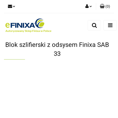
(
0
)
Zaloguj się
Zarejestruj się
Dodaj zgłoszenie
Blok szlifierski z odsysem Finixa SAB
33