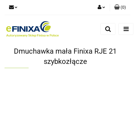
(
0
)
Zaloguj się
Zarejestruj się
Dodaj zgłoszenie
Dmuchawka mała Finixa RJE 21
szybkozłącze