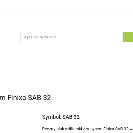
egorie
Zobacz
Nowości
Bestsellery
Blog
tsellery
Blog
em Finixa SAB 32
Symbol:
SAB 32
Ręczny blok szlifierski z odsysem Finixa SAB 3