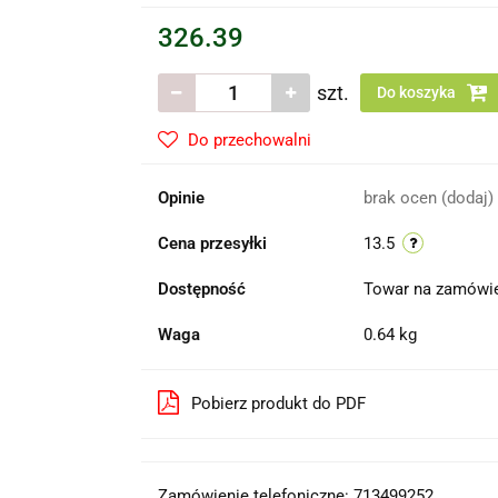
326.39
szt.
Do koszyka
Do przechowalni
Opinie
brak ocen
(dodaj)
Cena przesyłki
13.5
Dostępność
Towar na zamówi
Waga
0.64 kg
Pobierz produkt do PDF
Zamówienie telefoniczne: 713499252