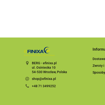
70x198mm+4
321.19
nakładki
Inform
Dostaw
BERG - efinixa.pl
Zwroty i
ul. Osiniecka 10
54-530 Wrocław, Polska
Sposoby
shop@efinixa.pl
+48 71 3499252