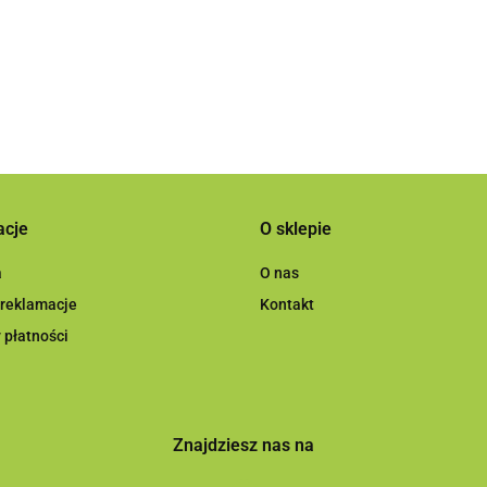
granatow
5.84
acje
O sklepie
a
O nas
 reklamacje
Kontakt
 płatności
Znajdziesz nas na