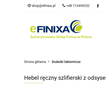
shop@efinixa.pl
+48 713499252
Kat
Kategorie
Zobacz
Nowości
Bes
Strona główna
Dodatki lakiernicze
Hebel ręczny szlifierski z odsys