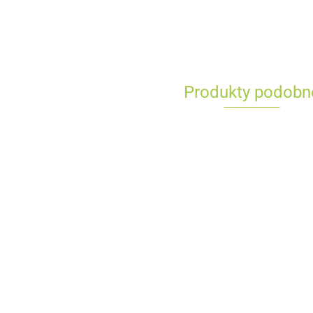
Produkty podobn
Tablica
narzęd
Finixa
Blok szlifierski z
364.02
odsysem Finixa
Blok szlifierski z
SAB 30
172.42
odsysem