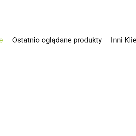
e
Ostatnio oglądane produkty
Inni Kli
Panel
ziowa
natryskowy
Marker Finixa
Folia do klejenia
Finixa DDD
fluo zielony
31.00
plastików 12cm x
7x15mm
Szpache
42.51
3,6m
Finixa P
44.03