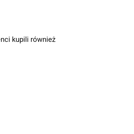
enci kupili również
Ergonomiczny
Nóż do usuwania
blok szlifierski + 3
zapyleń prosty
lka gumowa
stopy
DRF10
294.35
PM 40
301.17