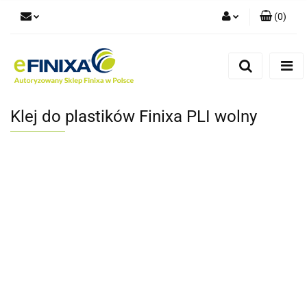
(
0
)
Zaloguj się
Zarejestruj się
Dodaj zgłoszenie
Klej do plastików Finixa PLI wolny