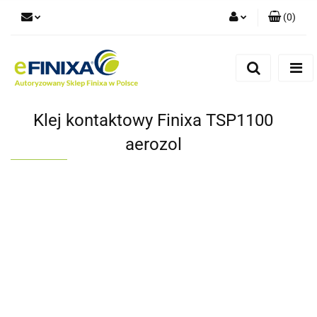
(
0
)
Zaloguj się
Zarejestruj się
Dodaj zgłoszenie
Klej kontaktowy Finixa TSP1100
aerozol