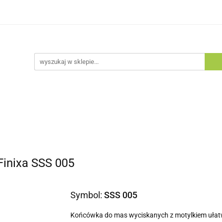
egorie
Zobacz
Nowości
Bestsellery
Blog
tsellery
Blog
inixa SSS 005
Symbol:
SSS 005
Końcówka do mas wyciskanych z motylkiem ułatw