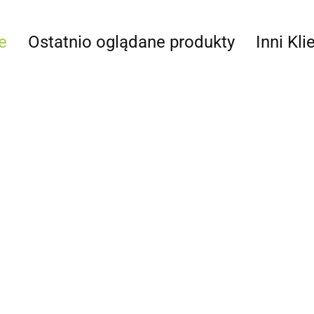
e
Ostatnio oglądane produkty
Inni Kli
Marker Finixa
Ergonomiczny
Nó
fluo zielony
blok szlifierski +
za
7x15mm
Szpachelka gumowa
42.51
3 stopy
D
294.35
Finixa PPM 40
30
granatowa
5.84