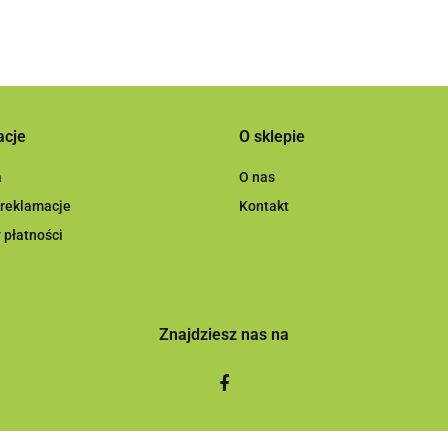
acje
O sklepie
a
O nas
 reklamacje
Kontakt
 płatności
Znajdziesz nas na