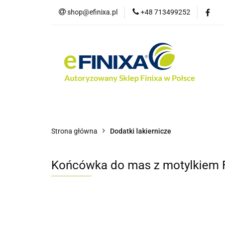
shop@efinixa.pl
+48 713499252
Kat
Kategorie
Zobacz
Nowości
Bes
Strona główna
Dodatki lakiernicze
Końcówka do mas z motylkiem F