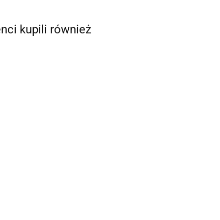
enci kupili również
Marker Finixa
fluo róż
ż do usuwania
Nóż do usuwania
7x15mm
42.51
pyleń prosty
zapyleń owalny
RF10
DRF05
1.17
452.01