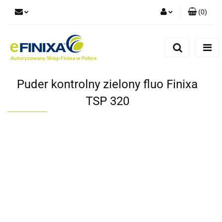
(
0
)
Zaloguj się
Zarejestruj się
Dodaj zgłoszenie
Puder kontrolny zielony fluo Finixa
TSP 320