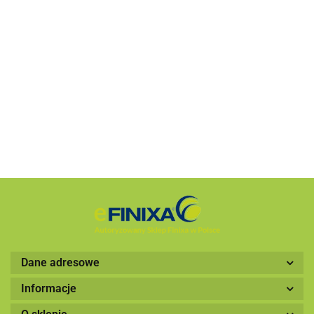
Taśma
Taśma
maskująca
maskują
Taśma
Taśma
Taśma
żółta
żółta
maskująca
maskująca
maskująca
6.59
8.77
Finixa
Finixa
wodoodporna
wodoodporna
wodoodporna
10.32
13.59
19.35
MST919
MST925
zielona Finixa
zielona Finixa
zielona Finixa
MST719
MST725
MST738
Dane adresowe
Informacje