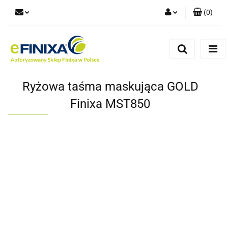
(
0
)
Zaloguj się
Zarejestruj się
Dodaj zgłoszenie
Ryżowa taśma maskująca GOLD
Finixa MST850