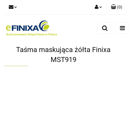
(
0
)
Zaloguj się
Zarejestruj się
Dodaj zgłoszenie
Taśma maskująca żółta Finixa
MST919