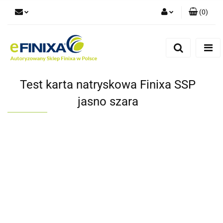
(
0
)
Zaloguj się
Zarejestruj się
Dodaj zgłoszenie
Test karta natryskowa Finixa SSP
jasno szara