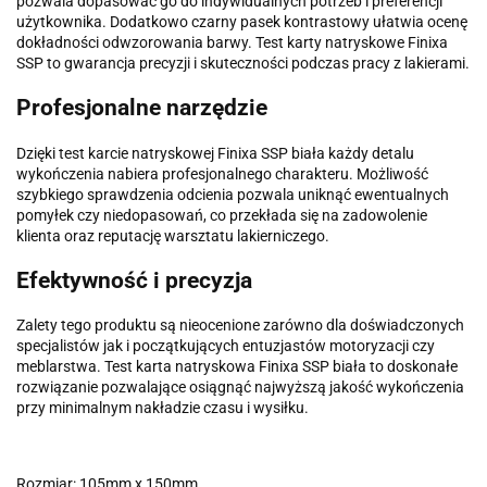
pozwala dopasować go do indywidualnych potrzeb i preferencji
użytkownika. Dodatkowo czarny pasek kontrastowy ułatwia ocenę
dokładności odwzorowania barwy. Test karty natryskowe Finixa
SSP to gwarancja precyzji i skuteczności podczas pracy z lakierami.
Profesjonalne narzędzie
Dzięki test karcie natryskowej Finixa SSP biała każdy detalu
wykończenia nabiera profesjonalnego charakteru. Możliwość
szybkiego sprawdzenia odcienia pozwala uniknąć ewentualnych
pomyłek czy niedopasowań, co przekłada się na zadowolenie
klienta oraz reputację warsztatu lakierniczego.
Efektywność i precyzja
Zalety tego produktu są nieocenione zarówno dla doświadczonych
specjalistów jak i początkujących entuzjastów motoryzacji czy
meblarstwa. Test karta natryskowa Finixa SSP biała to doskonałe
rozwiązanie pozwalające osiągnąć najwyższą jakość wykończenia
przy minimalnym nakładzie czasu i wysiłku.
Rozmiar: 105mm x 150mm