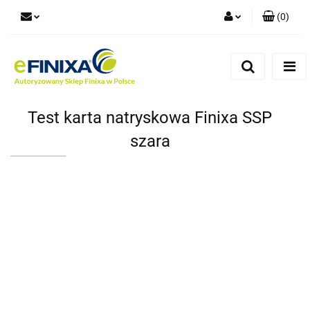
(
0
)
Zaloguj się
Zarejestruj się
Dodaj zgłoszenie
Test karta natryskowa Finixa SSP
szara