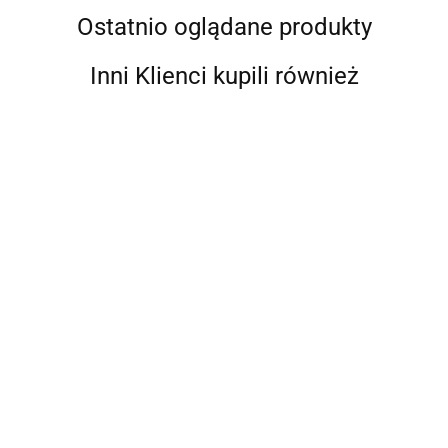
Ostatnio oglądane produkty
Inni Klienci kupili również
Koperta
Box na
Folia do
na test
natryski
Panel
Test karta
klejenia
kartę
próbne
natryskowy
Blok
natryskowa
2.92
268.96
plastików
SSP42
44.03
Finixa DDD
szlifierski z
Finixa SSP
12cm x
31.00
2.34
odsysem
jasno szara
3,6m
321.19
70x198mm+
nakładki